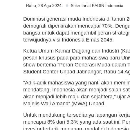
Rabu, 28 Agu 2024
Sekretariat KADIN Indonesia
Dominasi generasi muda Indonesia di tahun 2
demografi diperkirakan mencapai 70%. Denga
bangsa untuk dapat mengambil peran strategi
terwujudnya visi Indonesia Emas 2045.
Ketua Umum Kamar Dagang dan Industri (Kadi
pesan khusus pada para mahasiswa baru Univ
show bertema “Peran Generasi Muda dalam T
Student Center Unpad Jatinangor, Rabu 14 A
“Adik-adik mahasiswa yang nanti akan memim
mendatang, Indonesia akan menjadi salah sat
akan menjadi lebih maju dan sejahtera,” ujar
Majelis Wali Amanat (MWA) Unpad.
Untuk mendukung tersedianya lapangan kerj
mencapai 8% dari 5,3% yang ada saat ini. Pe
investor tertarik menanam modal di Indonesia